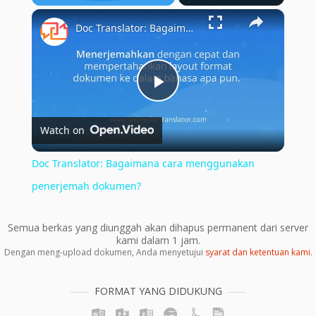
×
Play
Unmute
Fullscreen
Doc Translator: Bagaimana cara menggunakan penerjemah dokumen?
Play
Watch on
Video
Doc Translator: Bagaimana cara menggunakan
penerjemah dokumen?
Semua berkas yang diunggah akan dihapus permanent dari server
kami dalam 1 jam.
Dengan meng-upload dokumen, Anda menyetujui
syarat dan ketentuan kami
.
FORMAT YANG DIDUKUNG