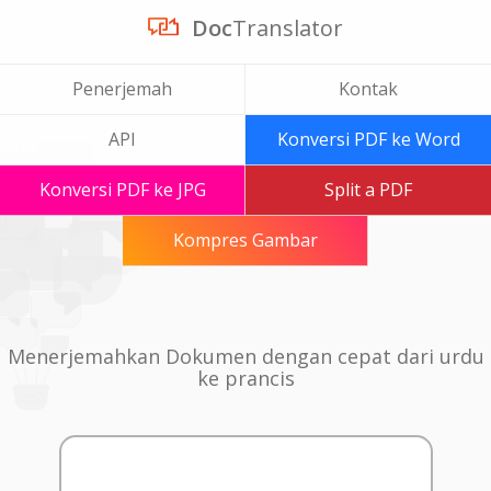
Doc
Translator
Penerjemah
Kontak
API
Konversi PDF ke Word
Konversi PDF ke JPG
Split a PDF
Kompres Gambar
Menerjemahkan Dokumen dengan cepat dari urdu
ke prancis