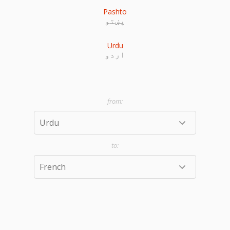
Pashto
پښتو
Urdu
اردو