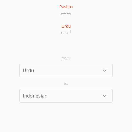
Pashto
پښتو
Urdu
اردو