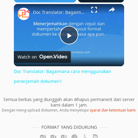
×
Play
Unmute
Fullscreen
Doc Translator: Bagaimana cara menggunakan penerjemah dokumen?
Play
Watch on
Video
Doc Translator: Bagaimana cara menggunakan
penerjemah dokumen?
Semua berkas yang diunggah akan dihapus permanent dari server
kami dalam 1 jam.
Dengan meng-upload dokumen, Anda menyetujui
syarat dan ketentuan kami
.
FORMAT YANG DIDUKUNG