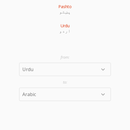
Pashto
پښتو
Urdu
اردو