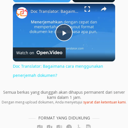
×
Play
Unmute
Fullscreen
Doc Translator: Bagaimana cara menggunakan penerjemah dokumen?
Play
Watch on
Video
Doc Translator: Bagaimana cara menggunakan
penerjemah dokumen?
Semua berkas yang diunggah akan dihapus permanent dari server
kami dalam 1 jam.
Dengan meng-upload dokumen, Anda menyetujui
syarat dan ketentuan kami
.
FORMAT YANG DIDUKUNG