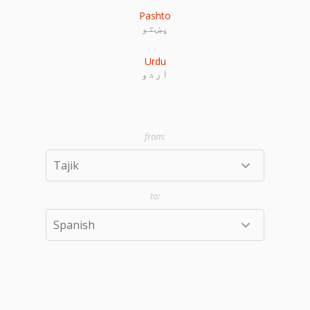
Pashto
پښتو
Urdu
اردو