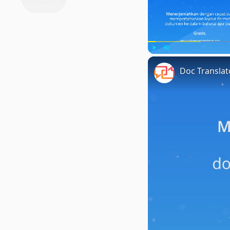
Play
Unmute
Doc Transla