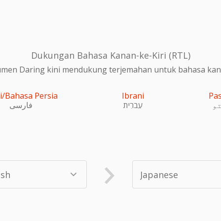
Dukungan Bahasa Kanan-ke-Kiri (RTL)
en Daring kini mendukung terjemahan untuk bahasa kanan
i/Bahasa Persia
Ibrani
Pa
و
עִברִית
فارسی