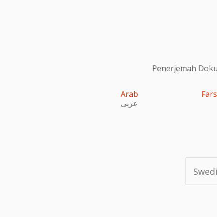
Penerjemah Dokum
Arab
Fars
عربى