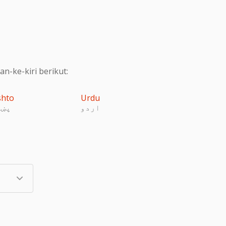
-ke-kiri berikut:
shto
Urdu
اردو
پښت