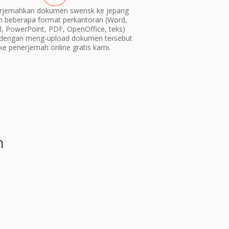
rjemahkan dokumen swensk ke jepang
m beberapa format perkantoran (Word,
l, PowerPoint, PDF, OpenOffice, teks)
dengan meng-upload dokumen tersebut
ke penerjemah online gratis kami.
n