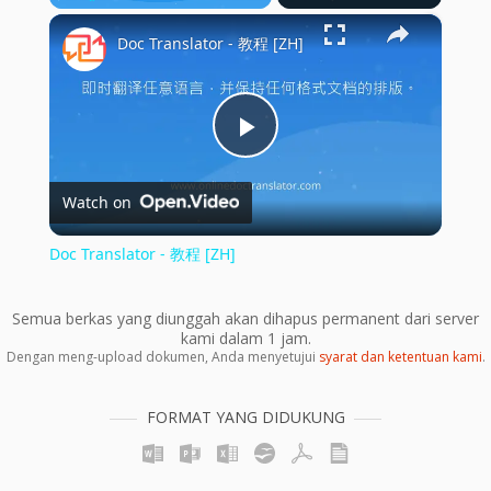
×
Play
Unmute
Fullscreen
Doc Translator - 教程 [ZH]
Play
Watch on
Video
Doc Translator - 教程 [ZH]
Semua berkas yang diunggah akan dihapus permanent dari server
kami dalam 1 jam.
Dengan meng-upload dokumen, Anda menyetujui
syarat dan ketentuan kami
.
FORMAT YANG DIDUKUNG