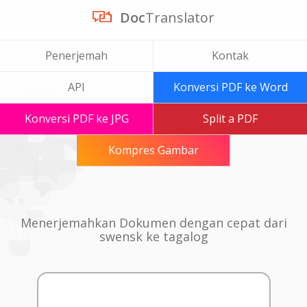
Doc
Translator
Penerjemah
Kontak
API
Konversi PDF ke Word
Konversi PDF ke JPG
Split a PDF
Kompres Gambar
Menerjemahkan Dokumen dengan cepat dari
swensk ke tagalog