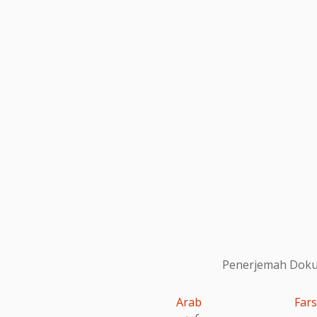
Penerjemah Dokum
Arab
Fars
عربى