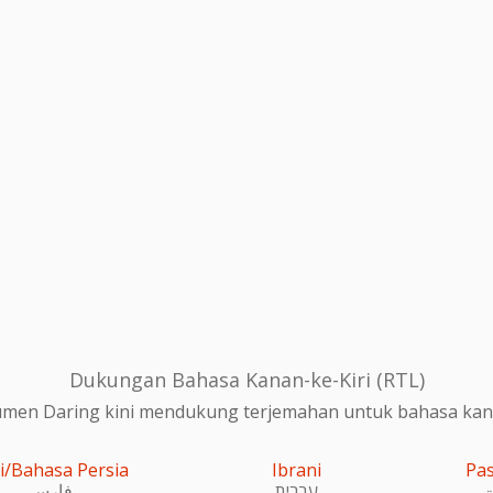
Dukungan Bahasa Kanan-ke-Kiri (RTL)
en Daring kini mendukung terjemahan untuk bahasa kanan
i/Bahasa Persia
Ibrani
Pa
و
עִברִית
فارسی