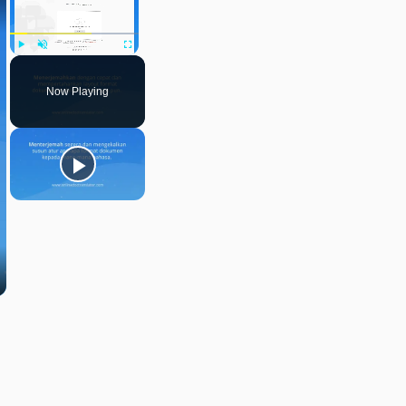
Play
Unmute
Fullscreen
Now Playing