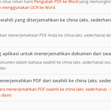
 situs rekan kami
Pengubah PDF ke Word
yang memungki
ian menggunakan OCR ke Word
.
hili yang diterjemahkan ke china (aks. sederhana
kan menerjemahkan PDF Anda ke china (aks. sederhana) d
aplikasi untuk menerjemahkan dokumen dari swahil
okumen dalam bahasa swahili ke china (aks. sederhana) se
ter.
erjemahkan PDF dari swahili ke china (aks. sede
ara menerjemahkan PDF swahili ke china (aks. sederhana) -
a
disini
.