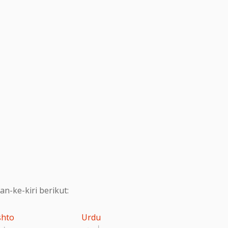
-ke-kiri berikut:
shto
Urdu
اردو
پښت