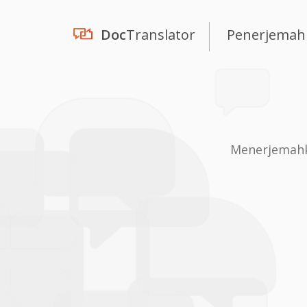
Doc
Translator
Penerjemah
Menerjemahka