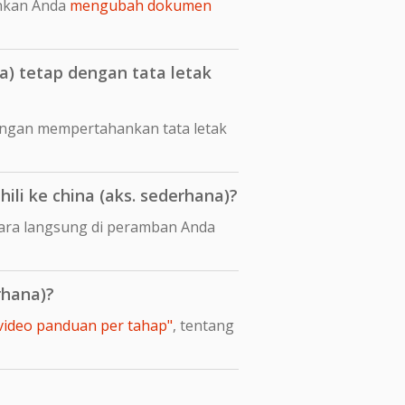
nkan Anda
mengubah dokumen
) tetap dengan tata letak
engan mempertahankan tata letak
i ke china (aks. sederhana)?
cara langsung di peramban Anda
rhana)?
 video panduan per tahap"
, tentang