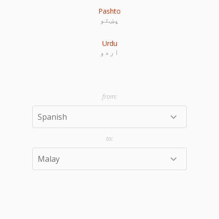
Pashto
پښتو
Urdu
اردو