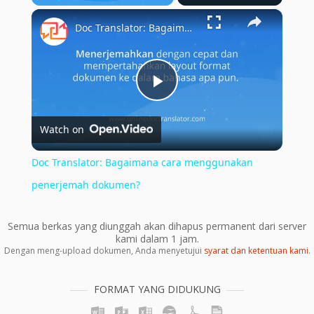
×
Play
Unmute
Fullscreen
Doc Translator: Bagaimana cara menggunakan penerjemah dokumen?
Play
Watch on
Video
Doc Translator: Bagaimana cara menggunakan
penerjemah dokumen?
Semua berkas yang diunggah akan dihapus permanent dari server
kami dalam 1 jam.
Dengan meng-upload dokumen, Anda menyetujui
syarat dan ketentuan kami
.
FORMAT YANG DIDUKUNG