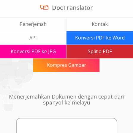
Doc
Translator
Penerjemah
Kontak
API
Konversi PDF ke Word
Konversi PDF ke JPG
Split a PDF
Kompres Gambar
Menerjemahkan Dokumen dengan cepat dari
spanyol ke melayu