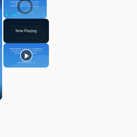
Video Player is loading.
Play
Unmute
Fullscreen
Now Playing