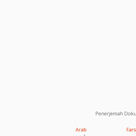
Penerjemah Dokum
Arab
Fars
عربى