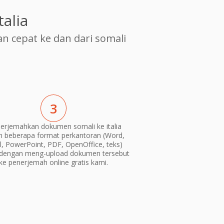
alia
cepat ke dan dari somali
3
erjemahkan dokumen somali ke italia
m beberapa format perkantoran (Word,
l, PowerPoint, PDF, OpenOffice, teks)
dengan meng-upload dokumen tersebut
ke penerjemah online gratis kami.