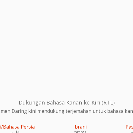
Dukungan Bahasa Kanan-ke-Kiri (RTL)
en Daring kini mendukung terjemahan untuk bahasa kanan
i/Bahasa Persia
Ibrani
Pa
و
עִברִית
فارسی