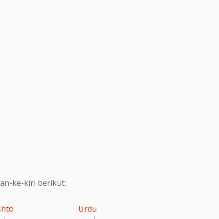
-ke-kiri berikut:
shto
Urdu
اردو
پښت