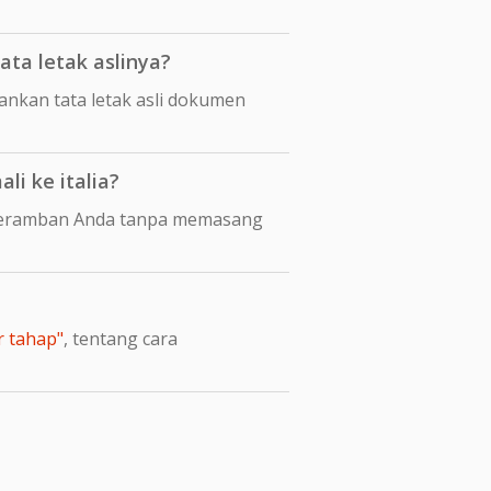
ta letak aslinya?
nkan tata letak asli dokumen
i ke italia?
i peramban Anda tanpa memasang
r tahap"
, tentang cara