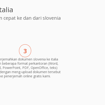
alia
epat ke dan dari slovenia
3
rjemahkan dokumen slovenia ke italia
m beberapa format perkantoran (Word,
l, PowerPoint, PDF, OpenOffice, teks)
dengan meng-upload dokumen tersebut
ke penerjemah online gratis kami.