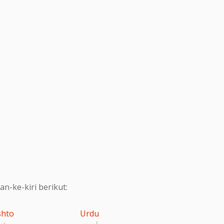
-ke-kiri berikut:
shto
Urdu
اردو
پښت