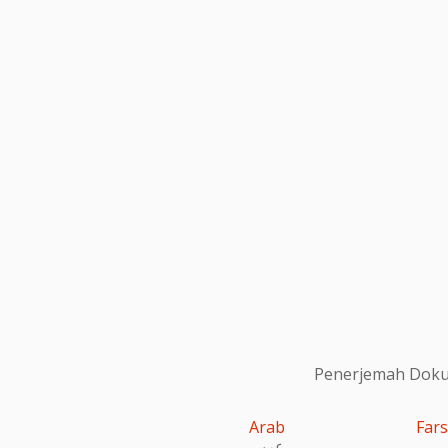
Penerjemah Dokum
Arab
Fars
عربى