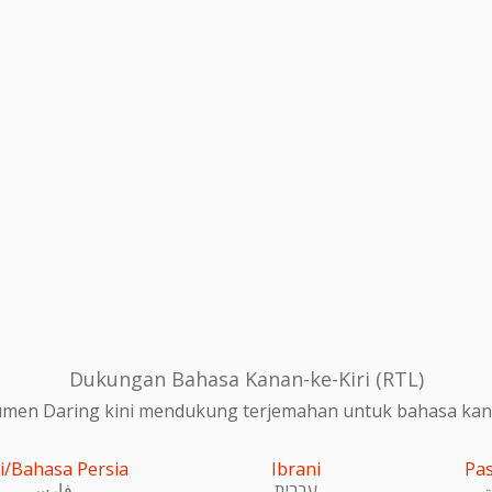
Dukungan Bahasa Kanan-ke-Kiri (RTL)
en Daring kini mendukung terjemahan untuk bahasa kanan
i/Bahasa Persia
Ibrani
Pa
و
עִברִית
فارسی