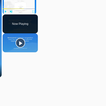
Play
Unmute
Fullscreen
Now Playing