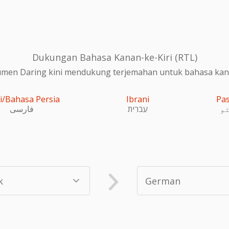
Dukungan Bahasa Kanan-ke-Kiri (RTL)
en Daring kini mendukung terjemahan untuk bahasa kanan
i/Bahasa Persia
Ibrani
Pa
و
עִברִית
فارسی