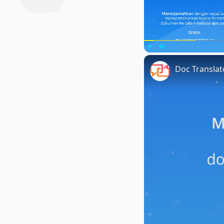
Play
Unmute
Doc Transla