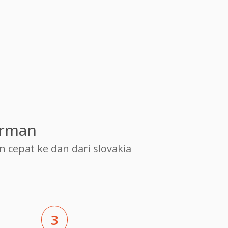
erman
epat ke dan dari slovakia
3