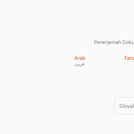
Penerjemah Dokum
Arab
Fars
عربى