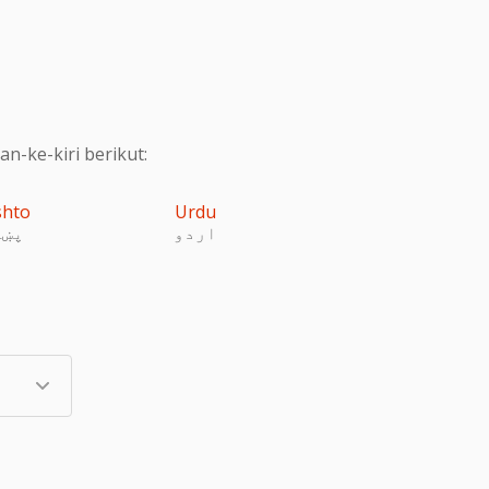
-ke-kiri berikut:
shto
Urdu
اردو
پښت