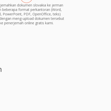
jemahkan dokumen slovakia ke jerman
m beberapa format perkantoran (Word,
l, PowerPoint, PDF, OpenOffice, teks)
dengan meng-upload dokumen tersebut
ke penerjemah online gratis kami.
n