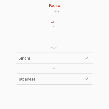
Pashto
پښتو
Urdu
اردو