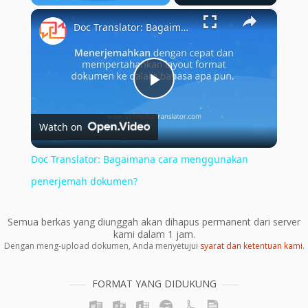
×
Play
Unmute
Fullscreen
Doc Translator: Bagaimana cara menggunakan penerjemah dokumen?
Play
Watch on
Video
Doc Translator: Bagaimana cara menggunakan
penerjemah dokumen?
Semua berkas yang diunggah akan dihapus permanent dari server
kami dalam 1 jam.
Dengan meng-upload dokumen, Anda menyetujui
syarat dan ketentuan kami
.
FORMAT YANG DIDUKUNG