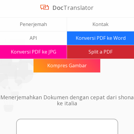
Doc
Translator
Penerjemah
Kontak
API
Konversi PDF ke Word
Konversi PDF ke JPG
Split a PDF
Kompres Gambar
Menerjemahkan Dokumen dengan cepat dari shona
ke italia