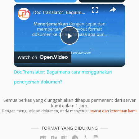
×
Play
Unmute
Fullscreen
Doc Translator: Bagaimana cara menggunakan penerjemah dokumen?
Play
Watch on
Video
Doc Translator: Bagaimana cara menggunakan
penerjemah dokumen?
Semua berkas yang diunggah akan dihapus permanent dari server
kami dalam 1 jam.
Dengan meng-upload dokumen, Anda menyetujui
syarat dan ketentuan kami
.
FORMAT YANG DIDUKUNG