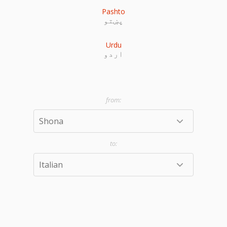
Pashto
پښتو
Urdu
اردو