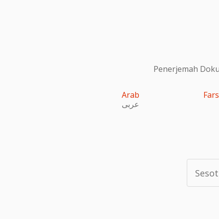
Penerjemah Dokum
Arab
Fars
عربى