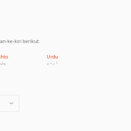
-ke-kiri berikut:
shto
Urdu
اردو
پښت