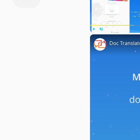
Play
Unmute
Doc Transla