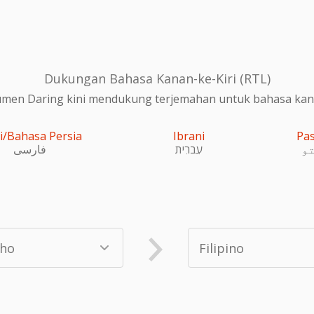
Dukungan Bahasa Kanan-ke-Kiri (RTL)
en Daring kini mendukung terjemahan untuk bahasa kanan
i/Bahasa Persia
Ibrani
Pa
و
עִברִית
فارسی