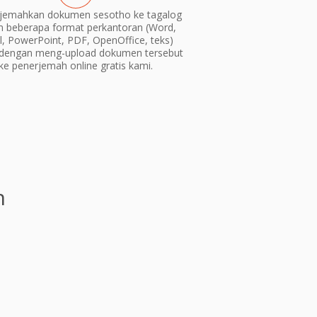
jemahkan dokumen sesotho ke tagalog
m beberapa format perkantoran (Word,
l, PowerPoint, PDF, OpenOffice, teks)
dengan meng-upload dokumen tersebut
ke penerjemah online gratis kami.
n