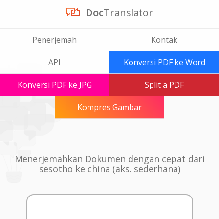
Doc
Translator
Penerjemah
Kontak
API
Konversi PDF ke Word
Konversi PDF ke JPG
Split a PDF
Kompres Gambar
Menerjemahkan Dokumen dengan cepat dari
sesotho ke china (aks. sederhana)