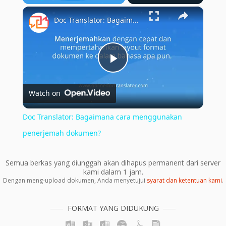
×
Play
Unmute
Fullscreen
Doc Translator: Bagaimana cara menggunakan penerjemah dokumen?
Play
Watch on
Video
Doc Translator: Bagaimana cara menggunakan
penerjemah dokumen?
Semua berkas yang diunggah akan dihapus permanent dari server
kami dalam 1 jam.
Dengan meng-upload dokumen, Anda menyetujui
syarat dan ketentuan kami
.
FORMAT YANG DIDUKUNG