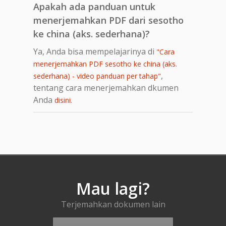
Apakah ada panduan untuk
menerjemahkan PDF dari sesotho
ke china (aks. sederhana)?
Ya, Anda bisa mempelajarinya di
"Cara
menerjemahkan PDF sesotho ke china (aks.
,
sederhana) - video panduan per tahap"
tentang cara menerjemahkan dkumen
Anda
.
disini
Mau lagi?
Terjemahkan dokumen lain