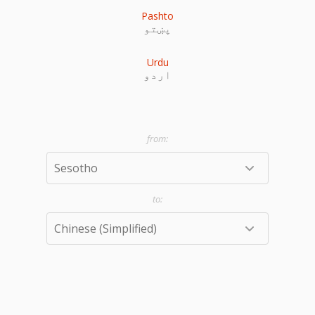
Pashto
پښتو
Urdu
اردو