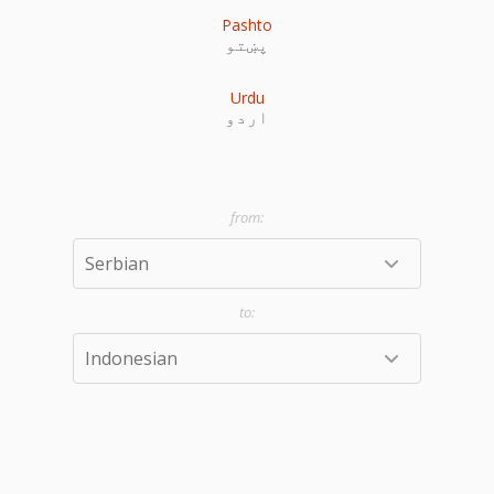
Pashto
پښتو
Urdu
اردو