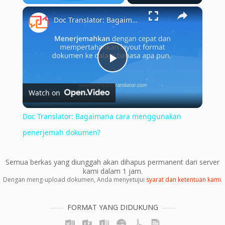
×
Play
Unmute
Fullscreen
Doc Translator: Bagaimana cara menggunakan penerjemah dokumen?
Play
Watch on
Video
Doc Translator: Bagaimana cara menggunakan
penerjemah dokumen?
Semua berkas yang diunggah akan dihapus permanent dari server
kami dalam 1 jam.
Dengan meng-upload dokumen, Anda menyetujui
syarat dan ketentuan kami
.
FORMAT YANG DIDUKUNG