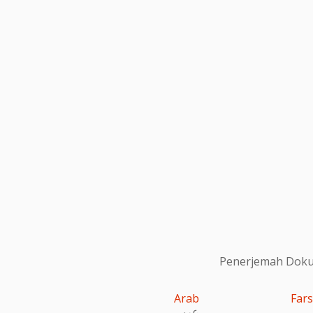
Penerjemah Dokum
Arab
Fars
عربى