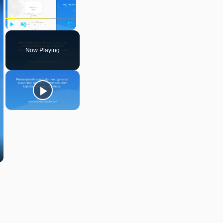
Play
Unmute
Fullscreen
Now Playing