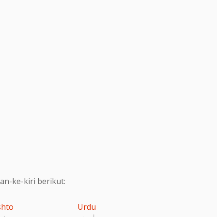
-ke-kiri berikut:
shto
Urdu
اردو
پښت