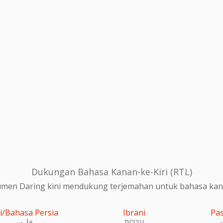
Dukungan Bahasa Kanan-ke-Kiri (RTL)
en Daring kini mendukung terjemahan untuk bahasa kanan
i/Bahasa Persia
Ibrani
Pa
و
עִברִית
فارسی