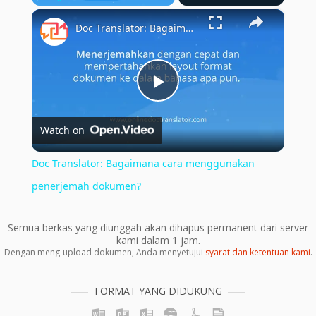
×
Play
Unmute
Fullscreen
Doc Translator: Bagaimana cara menggunakan penerjemah dokumen?
Play
Watch on
Video
Doc Translator: Bagaimana cara menggunakan
penerjemah dokumen?
Semua berkas yang diunggah akan dihapus permanent dari server
kami dalam 1 jam.
Dengan meng-upload dokumen, Anda menyetujui
syarat dan ketentuan kami
.
FORMAT YANG DIDUKUNG