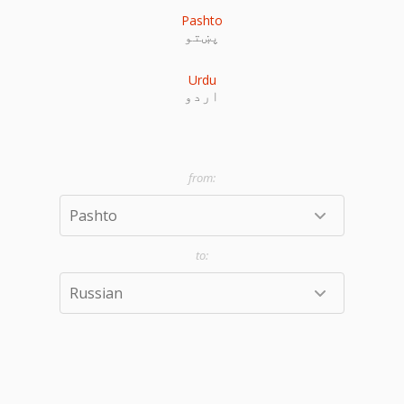
Pashto
پښتو
Urdu
اردو