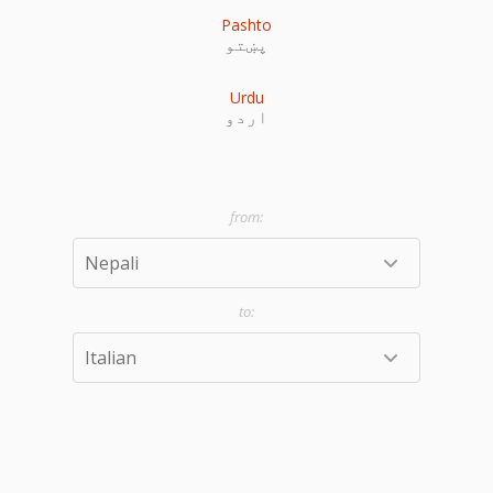
Pashto
پښتو
Urdu
اردو