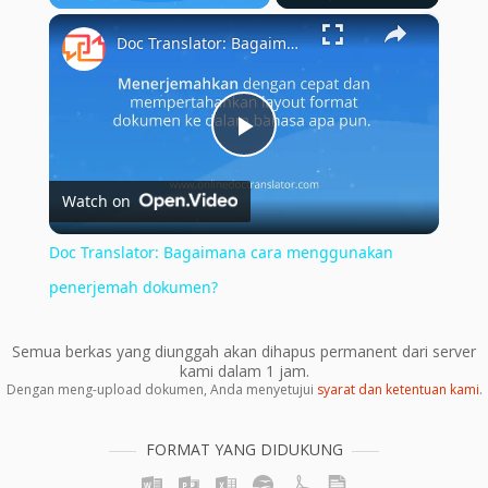
×
Play
Unmute
Fullscreen
Doc Translator: Bagaimana cara menggunakan penerjemah dokumen?
Play
Watch on
Video
Doc Translator: Bagaimana cara menggunakan
penerjemah dokumen?
Semua berkas yang diunggah akan dihapus permanent dari server
kami dalam 1 jam.
Dengan meng-upload dokumen, Anda menyetujui
syarat dan ketentuan kami
.
FORMAT YANG DIDUKUNG