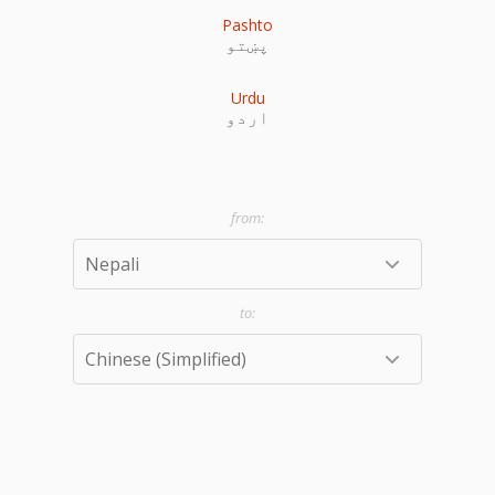
Pashto
پښتو
Urdu
اردو