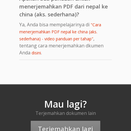
menerjemahkan PDF dari nepal ke
china (aks. sederhana)?
Ya, Anda bisa mempelajarinya di
"Cara
menerjemahkan PDF nepal ke china (aks.
,
sederhana) - video panduan per tahap"
tentang cara menerjemahkan dkumen
Anda
.
disini
Mau lagi?
Terjemahkan dokumen lain
Terjemahkan lagi