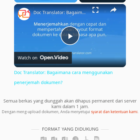
×
Play
Unmute
Fullscreen
Doc Translator: Bagaimana cara menggunakan penerjemah dokumen?
Play
Watch on
Video
Doc Translator: Bagaimana cara menggunakan
penerjemah dokumen?
Semua berkas yang diunggah akan dihapus permanent dari server
kami dalam 1 jam.
Dengan meng-upload dokumen, Anda menyetujui
syarat dan ketentuan kami
.
FORMAT YANG DIDUKUNG