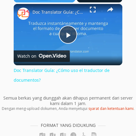
×
Play
Unmute
Fullscreen
Doc Translator Guía: ¿Cómo uso el traductor de documentos?
Play
Watch on
Video
Doc Translator Guía: ¿Cómo uso el traductor de
documentos?
Semua berkas yang diunggah akan dihapus permanent dari server
kami dalam 1 jam.
Dengan meng-upload dokumen, Anda menyetujui
syarat dan ketentuan kami
.
FORMAT YANG DIDUKUNG