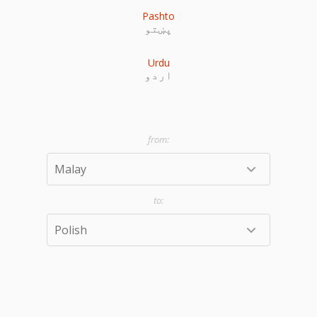
Pashto
پښتو
Urdu
اردو