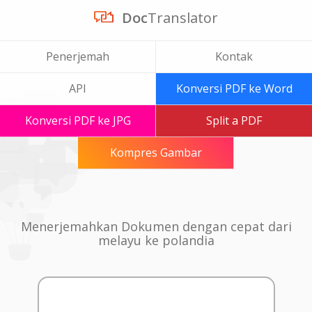
Doc
Translator
Penerjemah
Kontak
API
Konversi PDF ke Word
Konversi PDF ke JPG
Split a PDF
Kompres Gambar
Menerjemahkan Dokumen dengan cepat dari
melayu ke polandia