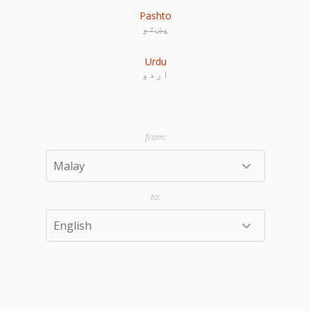
Pashto
پښتو
Urdu
اردو