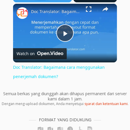
×
Play
Unmute
Fullscreen
Doc Translator: Bagaimana cara menggunakan penerjemah dokumen?
Play
Watch on
Video
Doc Translator: Bagaimana cara menggunakan
penerjemah dokumen?
Semua berkas yang diunggah akan dihapus permanent dari server
kami dalam 1 jam.
Dengan meng-upload dokumen, Anda menyetujui
syarat dan ketentuan kami
.
FORMAT YANG DIDUKUNG