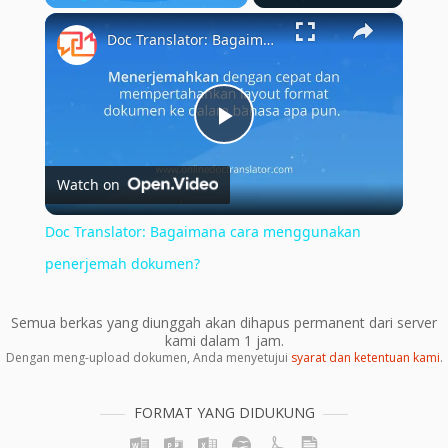
×
Play
Unmute
Fullscreen
Doc Translator: Bagaimana cara menggunakan penerjemah dokumen?
Play
Watch on
Video
Doc Translator: Bagaimana cara menggunakan
penerjemah dokumen?
Semua berkas yang diunggah akan dihapus permanent dari server
kami dalam 1 jam.
Dengan meng-upload dokumen, Anda menyetujui
syarat dan ketentuan kami
.
FORMAT YANG DIDUKUNG