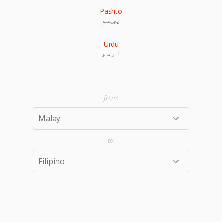
Pashto
پښتو
Urdu
اردو