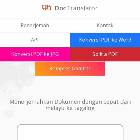
Doc
Translator
Penerjemah
Kontak
API
Konversi PDF ke Word
Konversi PDF ke JPG
Split a PDF
Kompres Gambar
Menerjemahkan Dokumen dengan cepat dari
melayu ke tagalog