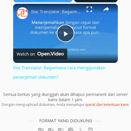
×
Play
Unmute
Fullscreen
Doc Translator: Bagaimana cara menggunakan penerjemah dokumen?
Play
Watch on
Video
Doc Translator: Bagaimana cara menggunakan
penerjemah dokumen?
Semua berkas yang diunggah akan dihapus permanent dari server
kami dalam 1 jam.
Dengan meng-upload dokumen, Anda menyetujui
syarat dan ketentuan kami
.
FORMAT YANG DIDUKUNG