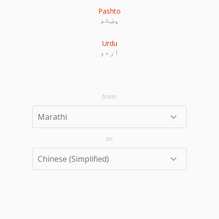
Pashto
پښتو
Urdu
اردو