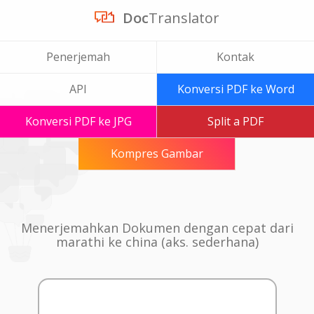
Doc
Translator
Penerjemah
Kontak
API
Konversi PDF ke Word
Konversi PDF ke JPG
Split a PDF
Kompres Gambar
Menerjemahkan Dokumen dengan cepat dari
marathi ke china (aks. sederhana)