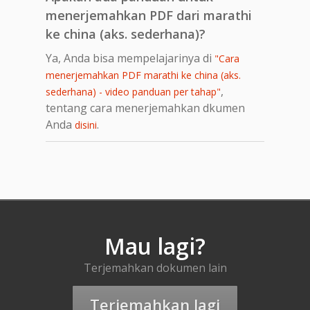
menerjemahkan PDF dari marathi
ke china (aks. sederhana)?
Ya, Anda bisa mempelajarinya di
"Cara
menerjemahkan PDF marathi ke china (aks.
,
sederhana) - video panduan per tahap"
tentang cara menerjemahkan dkumen
Anda
.
disini
Mau lagi?
Terjemahkan dokumen lain
Terjemahkan lagi