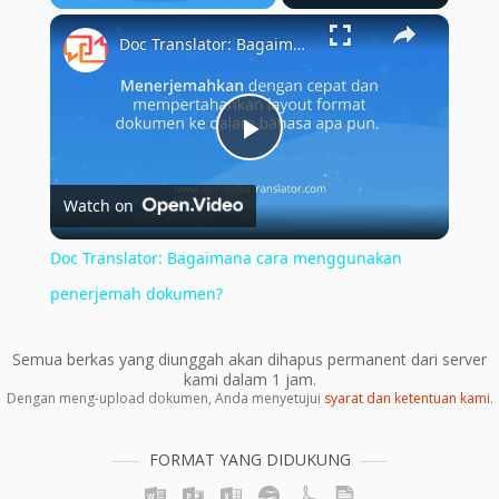
×
Play
Unmute
Fullscreen
Doc Translator: Bagaimana cara menggunakan penerjemah dokumen?
Play
Watch on
Video
Doc Translator: Bagaimana cara menggunakan
penerjemah dokumen?
Semua berkas yang diunggah akan dihapus permanent dari server
kami dalam 1 jam.
Dengan meng-upload dokumen, Anda menyetujui
syarat dan ketentuan kami
.
FORMAT YANG DIDUKUNG