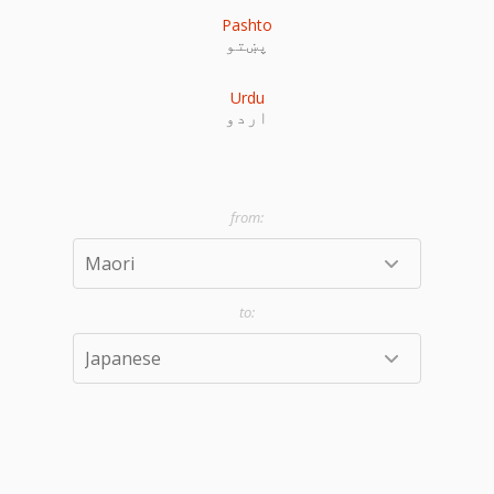
Pashto
پښتو
Urdu
اردو