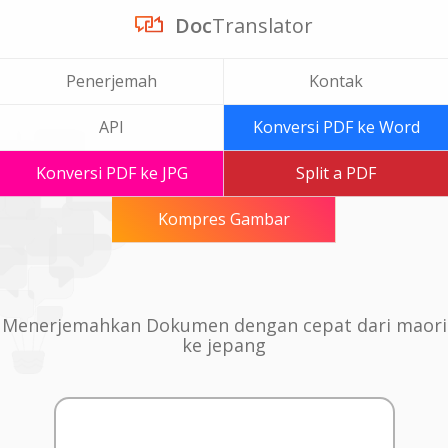
Doc
Translator
Penerjemah
Kontak
API
Konversi PDF ke Word
Konversi PDF ke JPG
Split a PDF
Kompres Gambar
Menerjemahkan Dokumen dengan cepat dari maori
ke jepang