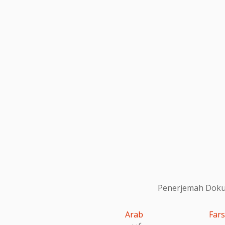
Penerjemah Dokum
Arab
Fars
عربى