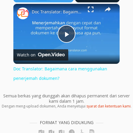
×
Play
Unmute
Fullscreen
Doc Translator: Bagaimana cara menggunakan penerjemah dokumen?
Play
Watch on
Video
Doc Translator: Bagaimana cara menggunakan
penerjemah dokumen?
Semua berkas yang diunggah akan dihapus permanent dari server
kami dalam 1 jam.
Dengan meng-upload dokumen, Anda menyetujui
syarat dan ketentuan kami
.
FORMAT YANG DIDUKUNG