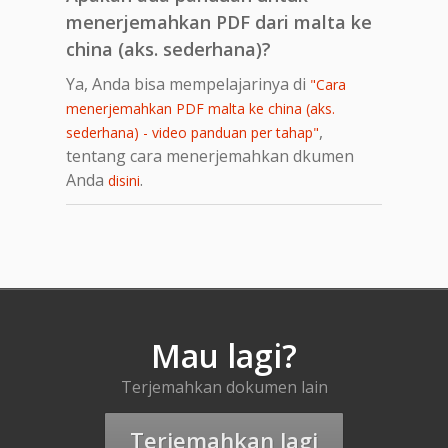
menerjemahkan PDF dari malta ke
china (aks. sederhana)?
Ya, Anda bisa mempelajarinya di
"Cara
menerjemahkan PDF malta ke china (aks.
,
sederhana) - video panduan per tahap"
tentang cara menerjemahkan dkumen
Anda
.
disini
Mau lagi?
Terjemahkan dokumen lain
Terjemahkan lagi