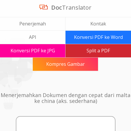
Doc
Translator
Penerjemah
Kontak
API
Konversi PDF ke Word
Konversi PDF ke JPG
Split a PDF
Kompres Gambar
Menerjemahkan Dokumen dengan cepat dari malta
ke china (aks. sederhana)