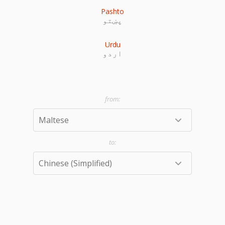
Pashto
پښتو
Urdu
اردو