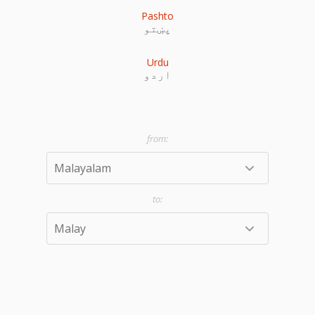
Pashto
پښتو
Urdu
اردو