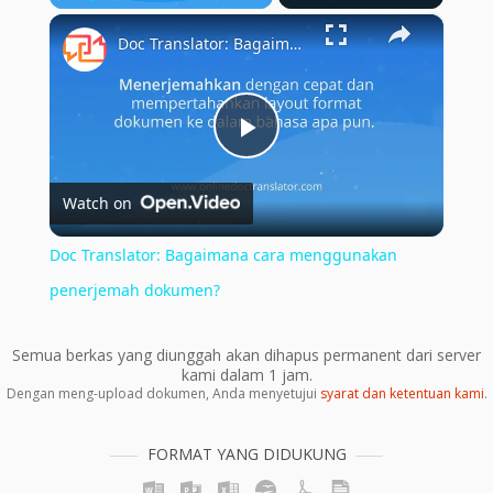
×
Play
Unmute
Fullscreen
Doc Translator: Bagaimana cara menggunakan penerjemah dokumen?
Play
Watch on
Video
Doc Translator: Bagaimana cara menggunakan
penerjemah dokumen?
Semua berkas yang diunggah akan dihapus permanent dari server
kami dalam 1 jam.
Dengan meng-upload dokumen, Anda menyetujui
syarat dan ketentuan kami
.
FORMAT YANG DIDUKUNG