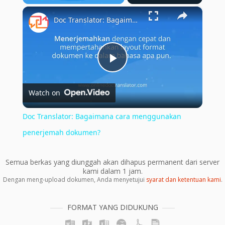
×
Play
Unmute
Fullscreen
Doc Translator: Bagaimana cara menggunakan penerjemah dokumen?
Play
Watch on
Video
Doc Translator: Bagaimana cara menggunakan
penerjemah dokumen?
Semua berkas yang diunggah akan dihapus permanent dari server
kami dalam 1 jam.
Dengan meng-upload dokumen, Anda menyetujui
syarat dan ketentuan kami
.
FORMAT YANG DIDUKUNG