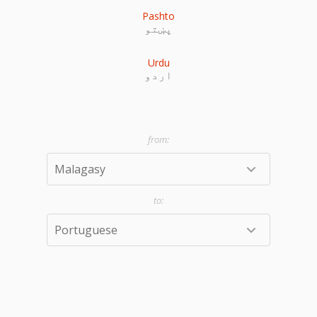
Pashto
پښتو
Urdu
اردو