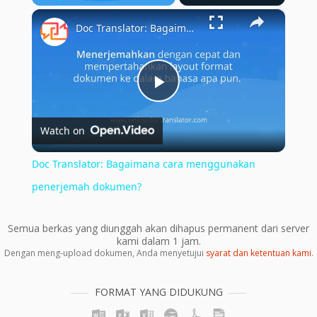
×
Play
Unmute
Fullscreen
Doc Translator: Bagaimana cara menggunakan penerjemah dokumen?
Play
Watch on
Video
Doc Translator: Bagaimana cara menggunakan
penerjemah dokumen?
Semua berkas yang diunggah akan dihapus permanent dari server
kami dalam 1 jam.
Dengan meng-upload dokumen, Anda menyetujui
syarat dan ketentuan kami
.
FORMAT YANG DIDUKUNG