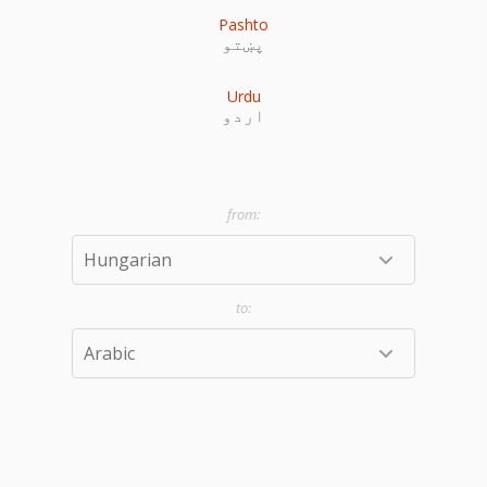
Pashto
پښتو
Urdu
اردو