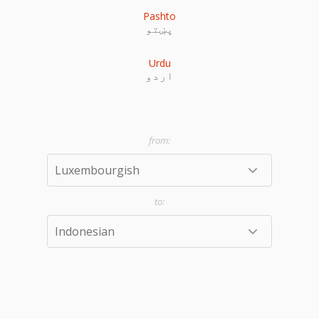
Pashto
پښتو
Urdu
اردو