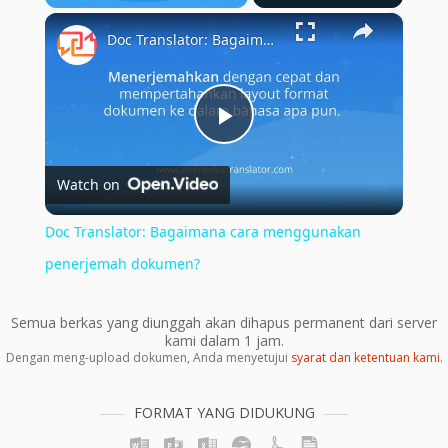
×
Play
Unmute
Fullscreen
Doc Translator: Bagaimana cara menggunakan penerjemah dokumen?
Play
Watch on
Video
Doc Translator: Bagaimana cara menggunakan
penerjemah dokumen?
Semua berkas yang diunggah akan dihapus permanent dari server
kami dalam 1 jam.
Dengan meng-upload dokumen, Anda menyetujui
syarat dan ketentuan kami
.
FORMAT YANG DIDUKUNG