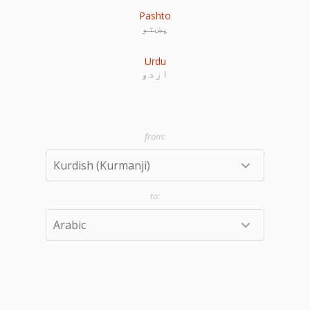
Pashto
پښتو
Urdu
اردو