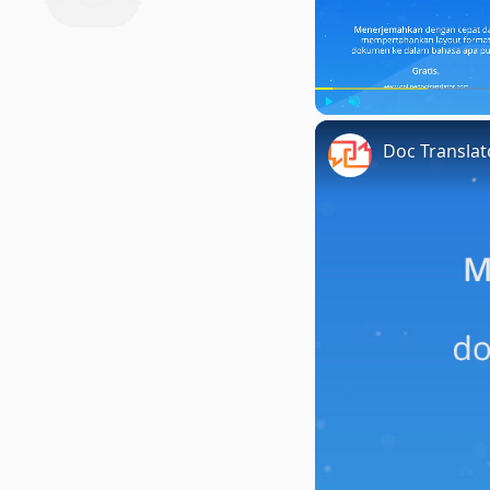
Play
Unmute
Doc Transla