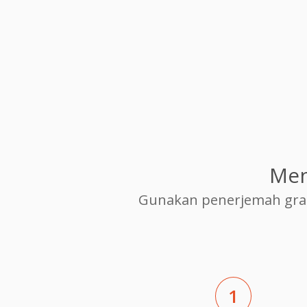
Men
Gunakan penerjemah grat
1