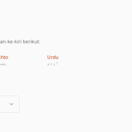
-ke-kiri berikut:
shto
Urdu
اردو
پښت