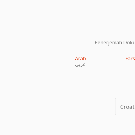
Penerjemah Dokum
Arab
Fars
عربى