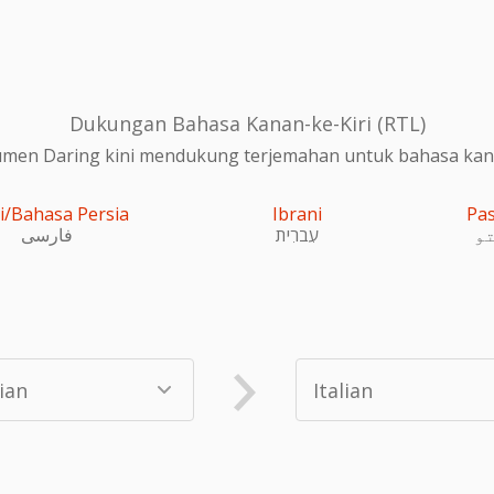
Dukungan Bahasa Kanan-ke-Kiri (RTL)
en Daring kini mendukung terjemahan untuk bahasa kanan
i/Bahasa Persia
Ibrani
Pa
و
עִברִית
فارسی