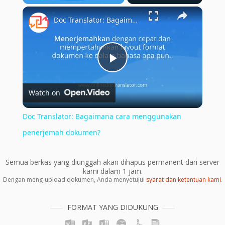
×
Play
Unmute
Fullscreen
Doc Translator: Bagaimana cara menggunakan penerjemah dokumen?
Play
Watch on
Video
Doc Translator: Bagaimana cara menggunakan
penerjemah dokumen?
Semua berkas yang diunggah akan dihapus permanent dari server
kami dalam 1 jam.
Dengan meng-upload dokumen, Anda menyetujui
syarat dan ketentuan kami
.
FORMAT YANG DIDUKUNG