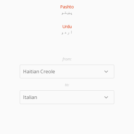
Pashto
پښتو
Urdu
اردو