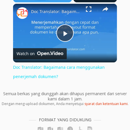
×
Play
Unmute
Fullscreen
Doc Translator: Bagaimana cara menggunakan penerjemah dokumen?
Play
Watch on
Video
Doc Translator: Bagaimana cara menggunakan
penerjemah dokumen?
Semua berkas yang diunggah akan dihapus permanent dari server
kami dalam 1 jam.
Dengan meng-upload dokumen, Anda menyetujui
syarat dan ketentuan kami
.
FORMAT YANG DIDUKUNG