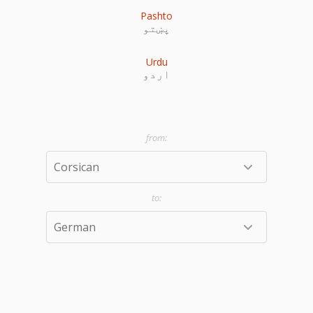
Pashto
پښتو
Urdu
اردو