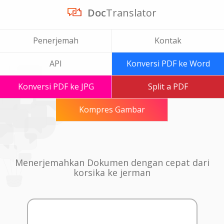
Doc
Translator
Penerjemah
Kontak
API
Konversi PDF ke Word
Konversi PDF ke JPG
Split a PDF
Kompres Gambar
Menerjemahkan Dokumen dengan cepat dari
korsika ke jerman