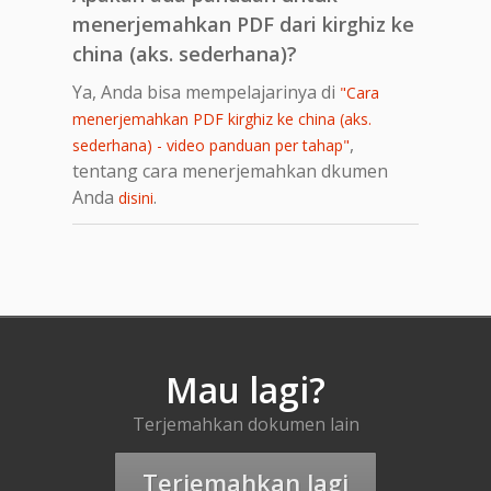
menerjemahkan PDF dari kirghiz ke
china (aks. sederhana)?
Ya, Anda bisa mempelajarinya di
"Cara
menerjemahkan PDF kirghiz ke china (aks.
,
sederhana) - video panduan per tahap"
tentang cara menerjemahkan dkumen
Anda
.
disini
Mau lagi?
Terjemahkan dokumen lain
Terjemahkan lagi