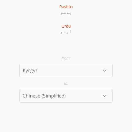
Pashto
پښتو
Urdu
اردو