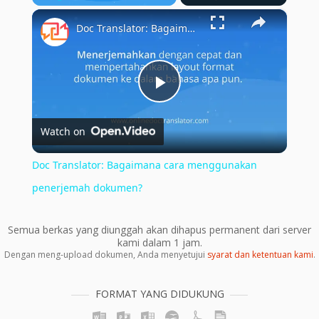
×
Play
Unmute
Fullscreen
Doc Translator: Bagaimana cara menggunakan penerjemah dokumen?
Play
Watch on
Video
Doc Translator: Bagaimana cara menggunakan
penerjemah dokumen?
Semua berkas yang diunggah akan dihapus permanent dari server
kami dalam 1 jam.
Dengan meng-upload dokumen, Anda menyetujui
syarat dan ketentuan kami
.
FORMAT YANG DIDUKUNG