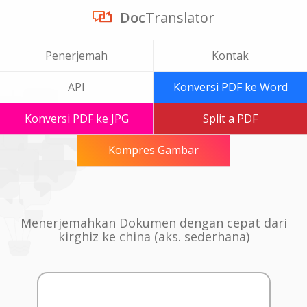
Doc
Translator
Penerjemah
Kontak
API
Konversi PDF ke Word
Konversi PDF ke JPG
Split a PDF
Kompres Gambar
Menerjemahkan Dokumen dengan cepat dari
kirghiz ke china (aks. sederhana)