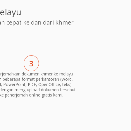
elayu
 cepat ke dan dari khmer
3
rjemahkan dokumen khmer ke melayu
m beberapa format perkantoran (Word,
l, PowerPoint, PDF, OpenOffice, teks)
dengan meng-upload dokumen tersebut
ke penerjemah online gratis kami.