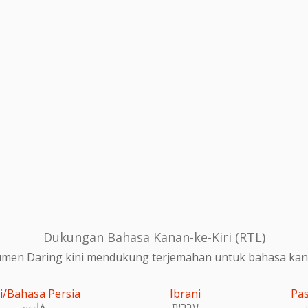
Dukungan Bahasa Kanan-ke-Kiri (RTL)
en Daring kini mendukung terjemahan untuk bahasa kanan
i/Bahasa Persia
Ibrani
Pa
و
עִברִית
فارسی