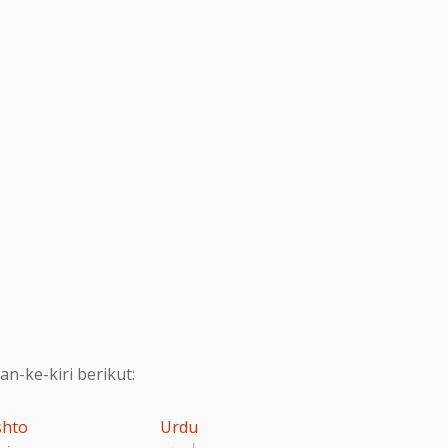
-ke-kiri berikut:
shto
Urdu
اردو
پښت