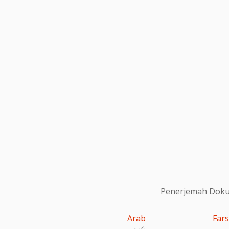
Penerjemah Dokum
Arab
Fars
عربى