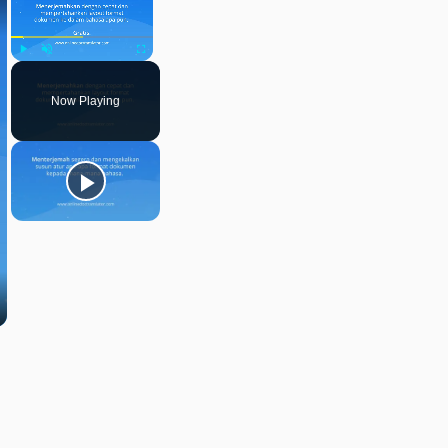
Play
Unmute
Fullscreen
Now Playing