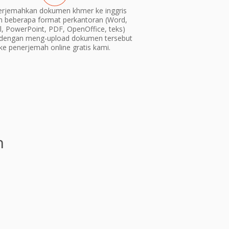
rjemahkan dokumen khmer ke inggris
m beberapa format perkantoran (Word,
l, PowerPoint, PDF, OpenOffice, teks)
dengan meng-upload dokumen tersebut
ke penerjemah online gratis kami.
n