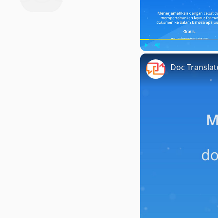
Play
Unmute
Doc Transla