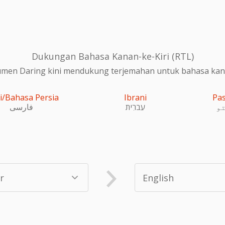
Dukungan Bahasa Kanan-ke-Kiri (RTL)
en Daring kini mendukung terjemahan untuk bahasa kanan
i/Bahasa Persia
Ibrani
Pa
و
עִברִית
فارسی