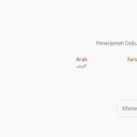
Penerjemah Dokum
Arab
Fars
عربى