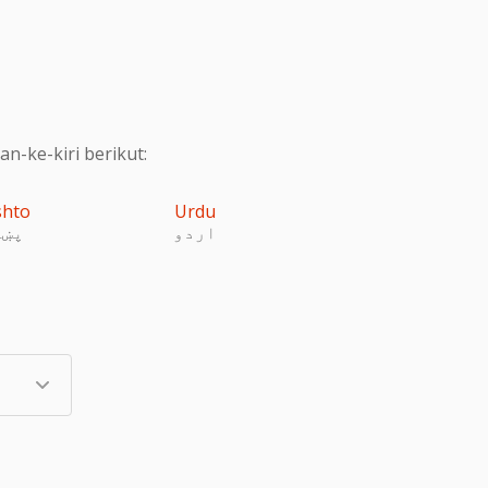
-ke-kiri berikut:
shto
Urdu
اردو
پښت