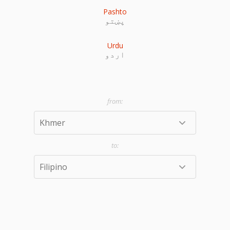
Pashto
پښتو
Urdu
اردو