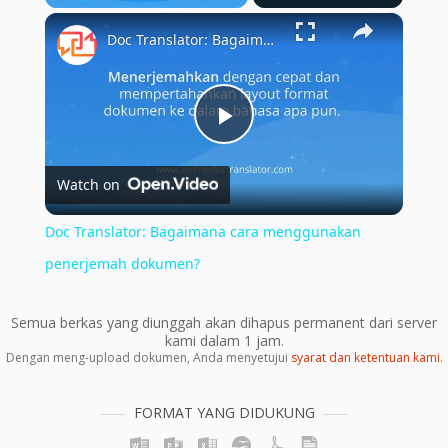
×
Play
Unmute
Fullscreen
Doc Translator: Bagaimana cara menggunakan penerjemah dokumen?
Play
Watch on
Video
Doc Translator: Bagaimana cara menggunakan
penerjemah dokumen?
Semua berkas yang diunggah akan dihapus permanent dari server
kami dalam 1 jam.
Dengan meng-upload dokumen, Anda menyetujui
syarat dan ketentuan kami
.
FORMAT YANG DIDUKUNG