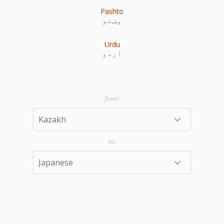
Pashto
پښتو
Urdu
اردو