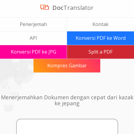
Doc
Translator
Penerjemah
Kontak
API
Konversi PDF ke Word
Konversi PDF ke JPG
Split a PDF
Kompres Gambar
Menerjemahkan Dokumen dengan cepat dari kazak
ke jepang