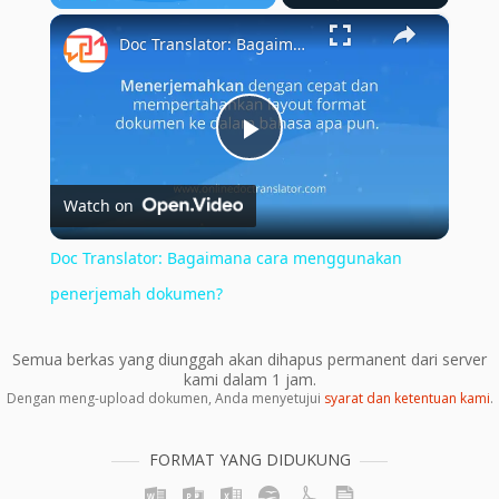
×
Play
Unmute
Fullscreen
Doc Translator: Bagaimana cara menggunakan penerjemah dokumen?
Play
Watch on
Video
Doc Translator: Bagaimana cara menggunakan
penerjemah dokumen?
Semua berkas yang diunggah akan dihapus permanent dari server
kami dalam 1 jam.
Dengan meng-upload dokumen, Anda menyetujui
syarat dan ketentuan kami
.
FORMAT YANG DIDUKUNG