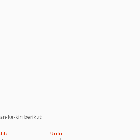
-ke-kiri berikut:
shto
Urdu
اردو
پښت