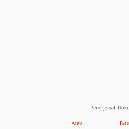
Penerjemah Dokum
Arab
Fars
عربى