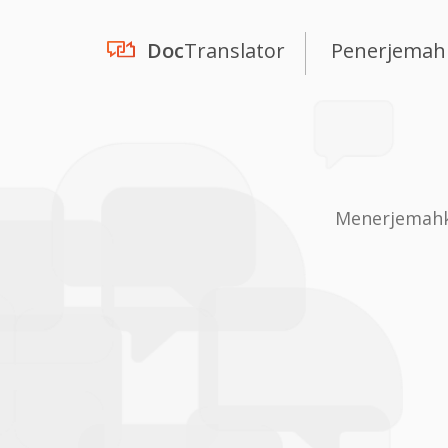
Doc
Translator
Penerjemah
Menerjemahka