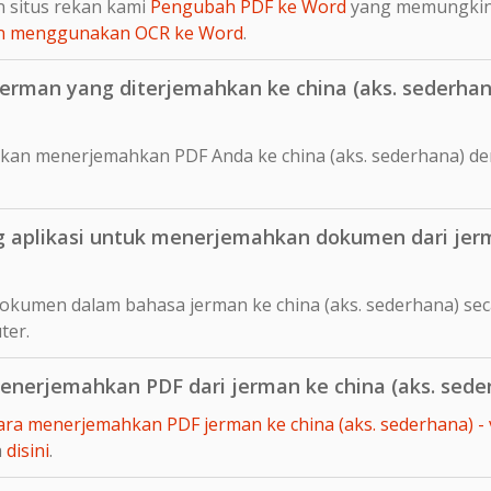
 situs rekan kami
Pengubah PDF ke Word
yang memungki
ian menggunakan OCR ke Word
.
rman yang diterjemahkan ke china (aks. sederhana
kan menerjemahkan PDF Anda ke china (aks. sederhana) d
aplikasi untuk menerjemahkan dokumen dari jerma
okumen dalam bahasa jerman ke china (aks. sederhana) se
ter.
nerjemahkan PDF dari jerman ke china (aks. sede
ara menerjemahkan PDF jerman ke china (aks. sederhana) -
a
disini
.