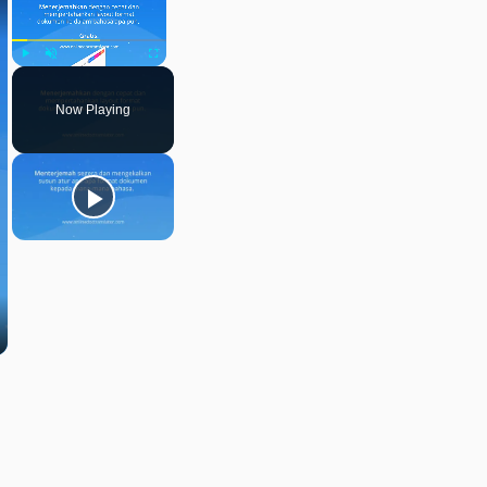
Play
Unmute
Fullscreen
Now Playing