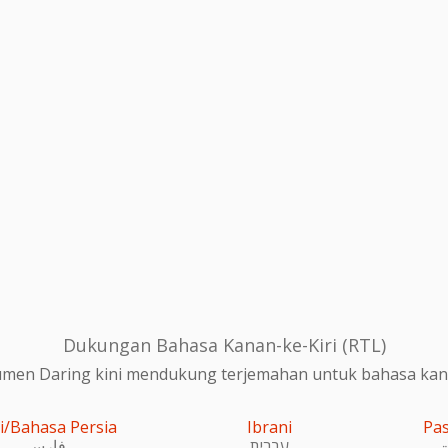
Dukungan Bahasa Kanan-ke-Kiri (RTL)
en Daring kini mendukung terjemahan untuk bahasa kanan
i/Bahasa Persia
Ibrani
Pa
و
עִברִית
فارسی