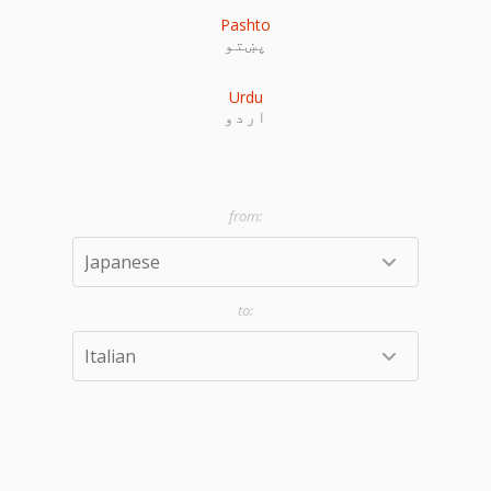
Pashto
پښتو
Urdu
اردو