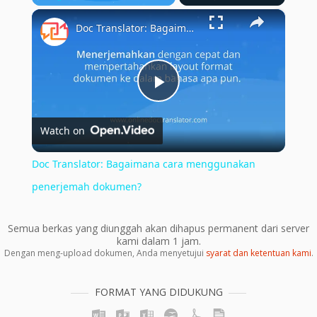
×
Play
Unmute
Fullscreen
Doc Translator: Bagaimana cara menggunakan penerjemah dokumen?
Play
Watch on
Video
Doc Translator: Bagaimana cara menggunakan
penerjemah dokumen?
Semua berkas yang diunggah akan dihapus permanent dari server
kami dalam 1 jam.
Dengan meng-upload dokumen, Anda menyetujui
syarat dan ketentuan kami
.
FORMAT YANG DIDUKUNG