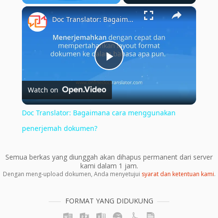
×
Play
Unmute
Fullscreen
Doc Translator: Bagaimana cara menggunakan penerjemah dokumen?
Play
Watch on
Video
Doc Translator: Bagaimana cara menggunakan
penerjemah dokumen?
Semua berkas yang diunggah akan dihapus permanent dari server
kami dalam 1 jam.
Dengan meng-upload dokumen, Anda menyetujui
syarat dan ketentuan kami
.
FORMAT YANG DIDUKUNG