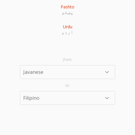
Pashto
پښتو
Urdu
اردو