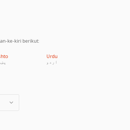
-ke-kiri berikut:
shto
Urdu
اردو
پښت