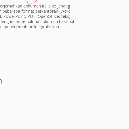
rjemahkan dokumen italia ke jepang
m beberapa format perkantoran (Word,
l, PowerPoint, PDF, OpenOffice, teks)
dengan meng-upload dokumen tersebut
ke penerjemah online gratis kami.
n