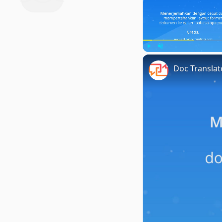
Play
Unmute
Doc Transla