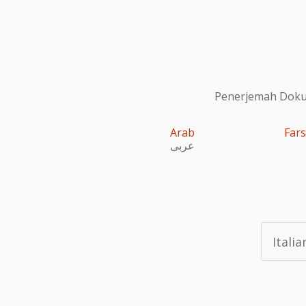
Penerjemah Dokum
Arab
Fars
عربى