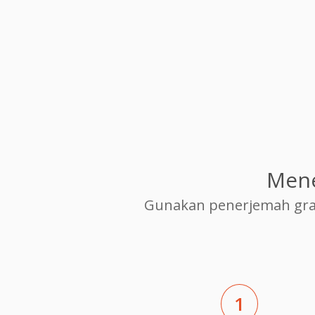
Mene
Gunakan penerjemah grat
1