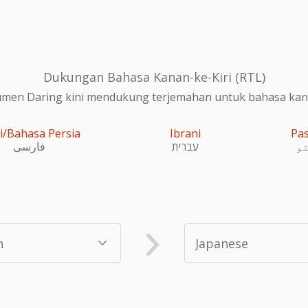
Dukungan Bahasa Kanan-ke-Kiri (RTL)
en Daring kini mendukung terjemahan untuk bahasa kanan
i/Bahasa Persia
Ibrani
Pa
و
עִברִית
فارسی