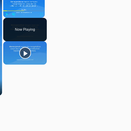
Play
Unmute
Fullscreen
Now Playing