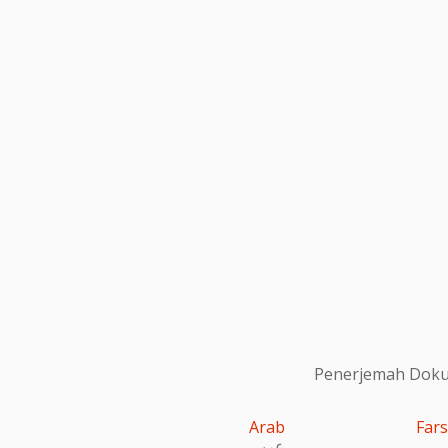
Penerjemah Dokum
Arab
Fars
عربى