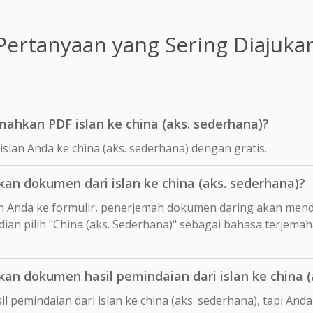
Pertanyaan yang Sering Diajuka
ahkan PDF islan ke china (aks. sederhana)?
slan Anda ke china (aks. sederhana) dengan gratis.
n dokumen dari islan ke china (aks. sederhana)?
 Anda ke formulir, penerjemah dokumen daring akan mend
dian pilih "China (aks. Sederhana)" sebagai bahasa terjema
 dokumen hasil pemindaian dari islan ke china (
l pemindaian dari islan ke china (aks. sederhana), tapi An