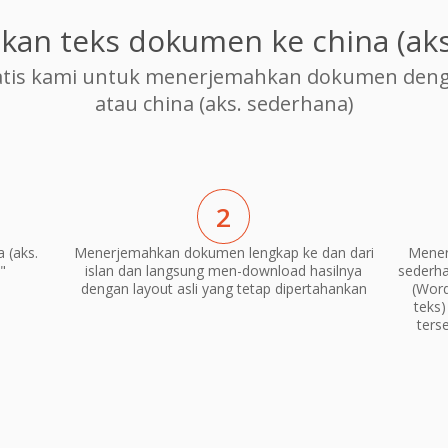
an teks dokumen ke china (aks
is kami untuk menerjemahkan dokumen dengan
atau china (aks. sederhana)
2
 (aks.
Menerjemahkan dokumen lengkap ke dan dari
Mener
"
islan dan langsung men-download hasilnya
sederha
dengan layout asli yang tetap dipertahankan
(Word
teks
ters