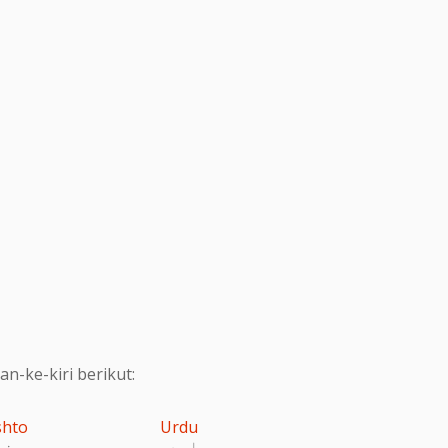
-ke-kiri berikut:
shto
Urdu
اردو
پښت