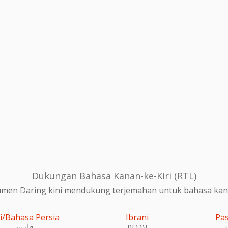
Dukungan Bahasa Kanan-ke-Kiri (RTL)
en Daring kini mendukung terjemahan untuk bahasa kanan
i/Bahasa Persia
Ibrani
Pa
و
עִברִית
فارسی