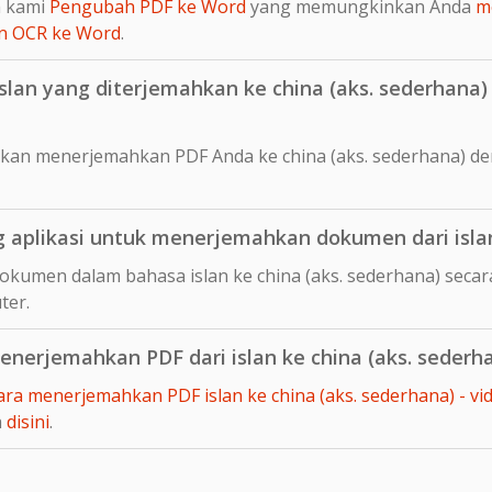
n kami
Pengubah PDF ke Word
yang memungkinkan Anda
m
n OCR ke Word
.
an yang diterjemahkan ke china (aks. sederhana) 
kan menerjemahkan PDF Anda ke china (aks. sederhana) d
aplikasi untuk menerjemahkan dokumen dari islan 
okumen dalam bahasa islan ke china (aks. sederhana) seca
ter.
erjemahkan PDF dari islan ke china (aks. sederh
ara menerjemahkan PDF islan ke china (aks. sederhana) - v
a
disini
.