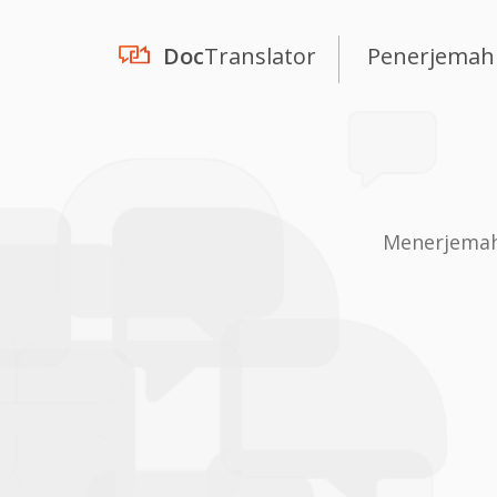
Doc
Translator
Penerjemah
Menerjemahk