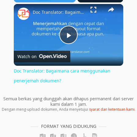
×
Play
Unmute
Fullscreen
Doc Translator: Bagaimana cara menggunakan penerjemah dokumen?
Play
Watch on
Video
Doc Translator: Bagaimana cara menggunakan
penerjemah dokumen?
Semua berkas yang diunggah akan dihapus permanent dari server
kami dalam 1 jam.
Dengan meng-upload dokumen, Anda menyetujui
syarat dan ketentuan kami
.
FORMAT YANG DIDUKUNG