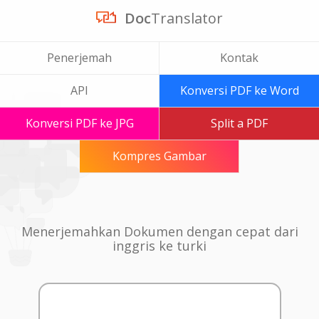
Doc
Translator
Penerjemah
Kontak
API
Konversi PDF ke Word
Konversi PDF ke JPG
Split a PDF
Kompres Gambar
Menerjemahkan Dokumen dengan cepat dari
inggris ke turki