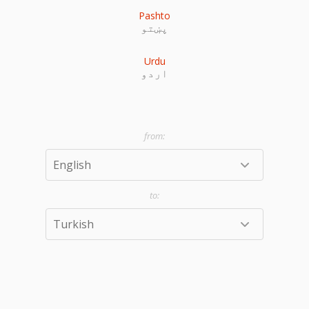
Pashto
پښتو
Urdu
اردو