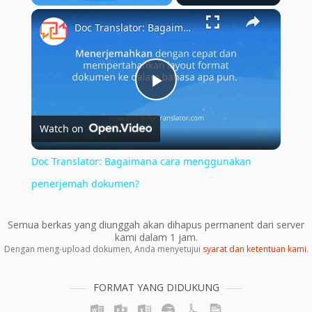
×
Play
Unmute
Fullscreen
Doc Translator: Bagaimana cara menggunakan penerjemah dokumen?
Play
Watch on
Video
Doc Translator: Bagaimana cara menggunakan
penerjemah dokumen?
Semua berkas yang diunggah akan dihapus permanent dari server
kami dalam 1 jam.
Dengan meng-upload dokumen, Anda menyetujui
syarat dan ketentuan kami
.
FORMAT YANG DIDUKUNG