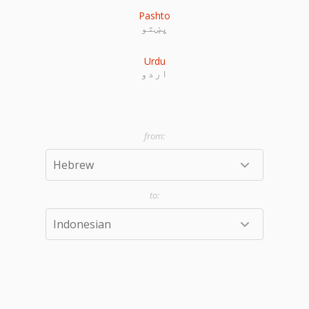
Pashto
پښتو
Urdu
اردو