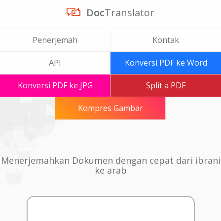
Doc
Translator
Penerjemah
Kontak
API
Konversi PDF ke Word
Konversi PDF ke JPG
Split a PDF
Kompres Gambar
Menerjemahkan Dokumen dengan cepat dari ibrani
ke arab