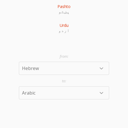
Pashto
پښتو
Urdu
اردو