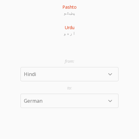
Pashto
پښتو
Urdu
اردو