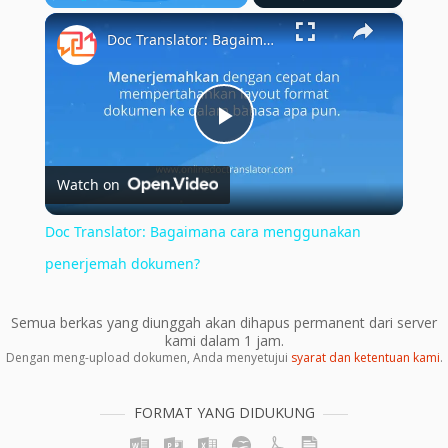
×
Play
Unmute
Fullscreen
Doc Translator: Bagaimana cara menggunakan penerjemah dokumen?
Play
Watch on
Video
Doc Translator: Bagaimana cara menggunakan
penerjemah dokumen?
Semua berkas yang diunggah akan dihapus permanent dari server
kami dalam 1 jam.
Dengan meng-upload dokumen, Anda menyetujui
syarat dan ketentuan kami
.
FORMAT YANG DIDUKUNG