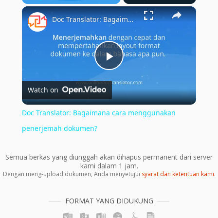
×
Play
Unmute
Fullscreen
Doc Translator: Bagaimana cara menggunakan penerjemah dokumen?
Play
Watch on
Video
Doc Translator: Bagaimana cara menggunakan
penerjemah dokumen?
Semua berkas yang diunggah akan dihapus permanent dari server
kami dalam 1 jam.
Dengan meng-upload dokumen, Anda menyetujui
syarat dan ketentuan kami
.
FORMAT YANG DIDUKUNG