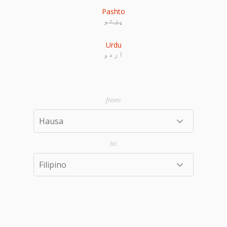
Pashto
پښتو
Urdu
اردو